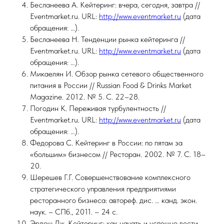
Бесланеева А. Кейтеринг: вчера, сегодня, завтра //
Eventmarket.ru. URL:
http://www.eventmarket.ru
(дата
обращения: …).
Бесланеева Н. Тенденции рынка кейтеринга //
Eventmarket.ru. URL:
http://www.eventmarket.ru
(дата
обращения: …).
Микаелян И. Обзор рынка сетевого общественного
питания в России // Russian Food & Drinks Market
Magazine. 2012. № 5. С. 22–28.
Погодин К. Переживая турбулентность //
Eventmarket.ru. URL:
http://www.eventmarket.ru
(дата
обращения: …).
Федорова С. Кейтеринг в России: по пятам за
«большим» бизнесом // Ресторан. 2002. № 7. С. 18–
20.
Шерешев Г.Г. Совершенствование комплексного
стратегического управления предприятиями
ресторанного бизнеса: автореф. дис. … канд. экон.
наук. – СПб., 2011. – 24 с.
Эрдош Дж. Кейтеринг: как начать и успешно вести