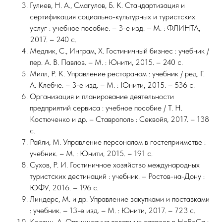
Гулиев, Н. А., Смагулов, Б. К. Стандартизация и
сертификация социально-культурных и туристских
услуг : учебное пособие. – 3-е изд. – М. : ФЛИНТА,
2017. – 240 с.
Медлик, С., Инграм, Х. Гостиничный бизнес : учебник /
пер. А. В. Павлов. – М. : Юнити, 2015. – 240 с.
Милл, Р. К. Управление рестораном : учебник / ред. Г.
А. Клебче. – 3-е изд. – М. : Юнити, 2015. – 536 с.
Организация и планирование деятельности
предприятий сервиса : учебное пособие / Т. Н.
Костюченко и др. – Ставрополь : Секвойя, 2017. – 138
с.
Райли, М. Управление персоналом в гостеприимстве :
учебник. – М. : Юнити, 2015. – 191 с.
Сухов, Р. И. Гостиничное хозяйство международных
туристских дестинаций : учебник. – Ростов-на-Дону :
ЮФУ, 2016. – 196 с.
Линдерс, М. и др. Управление закупками и поставками
: учебник. – 13-е изд. – М. : Юнити, 2017. – 723 с.
Костин, А. Оптимизация товарных запасов в HoReCa :