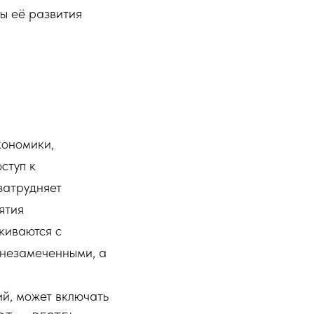
ы её развития
кономики,
ступ к
затрудняет
ятия
киваются с
 незамеченными, а
й, может включать