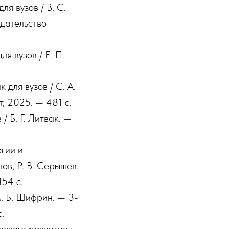
я вузов / В. С.
здательство
я вузов / Е. П.
 для вузов / С. А.
, 2025. — 481 с.
/ Б. Г. Литвак. —
гии и
ов, Р. В. Серышев.
154 с.
М. Б. Шифрин. — 3-
.