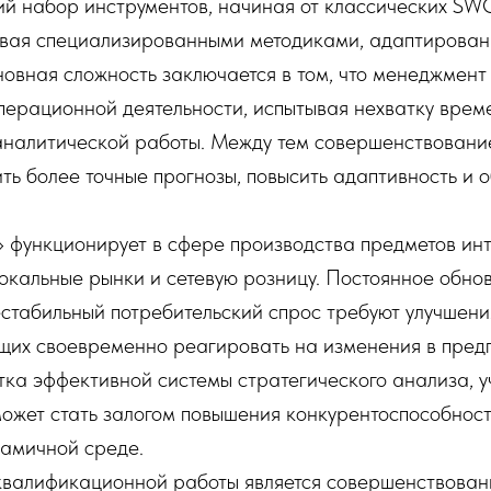
ий набор инструментов, начиная от классических SW
ивая специализированными методиками, адаптирован
овная сложность заключается в том, что менеджмент
перационной деятельности, испытывая нехватку врем
аналитической работы. Между тем совершенствовани
ть более точные прогнозы, повысить адаптивность и о
нкционирует в сфере производства предметов инт
окальные рынки и сетевую розницу. Постоянное обно
стабильный потребительский спрос требуют улучшени
ющих своевременно реагировать на изменения в пред
тка эффективной системы стратегического анализа,
ожет стать залогом повышения конкурентоспособно
мичной среде.
квалификационной работы является совершенствован