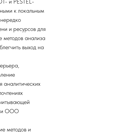
OT- и PESTEL-
ными к локальным
 нередко
ени и ресурсов для
е методов анализа
блегчить выход на
ерьера,
вление
я аналитических
почтениях
 учитывающей
сти ООО
ие методов и