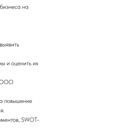
 бизнеса на
выявить
ы и оценить их
в ООО
на повышение
я.
кументов, SWOT-