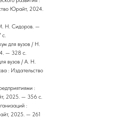
ского развития :
ьство Юрайт, 2024.
М. Н. Сидоров. —
 с.
м для вузов / Н.
4. — 328 с.
я вузов / А. Н.
сква : Издательство
редприятиями :
т, 2025. — 356 с.
ганизаций :
айт, 2025. — 261