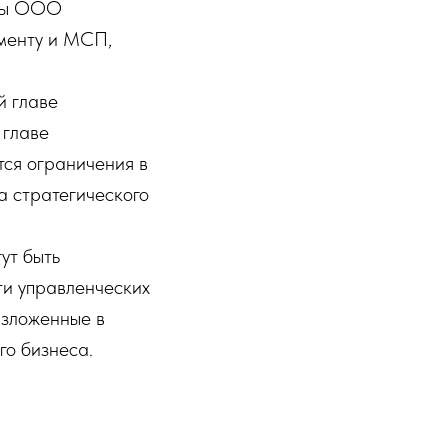
нты ООО
менту и МСП,
й главе
 главе
ся ограничения в
а стратегического
ут быть
и управленческих
изложенные в
го бизнеса.