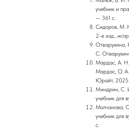
Малюк, В. И.
учебник и пра
— 361 с.
Сидоров, М. Н
2-е изд., исп
Отварухина, Н
С. Отварухина
Мардас, А. Н.
Мардас, О. А.
Юрайт, 2025.
Миндрин, С. 
учебник для в
Молчанова, О
учебник для 
с.